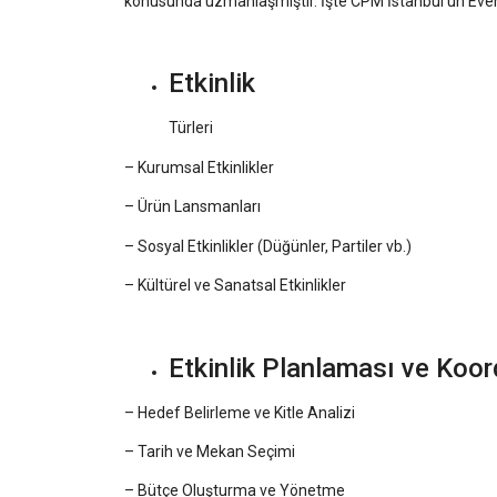
konusunda uzmanlaşmıştır. İşte CPM İstanbul’un Event 
Etkinlik
Türleri
– Kurumsal Etkinlikler
– Ürün Lansmanları
– Sosyal Etkinlikler (Düğünler, Partiler vb.)
– Kültürel ve Sanatsal Etkinlikler
Etkinlik Planlaması ve Koo
– Hedef Belirleme ve Kitle Analizi
– Tarih ve Mekan Seçimi
– Bütçe Oluşturma ve Yönetme