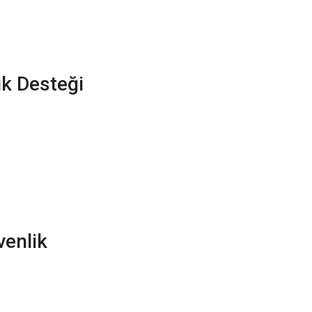
ik Desteği
venlik