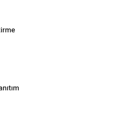
tirme
anıtım