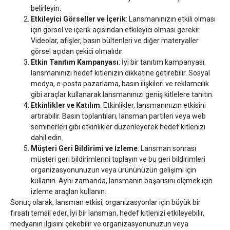
belirleyin.
Etkileyici Görseller ve İçerik
: Lansmanınızın etkili olması
için görsel ve içerik açısından etkileyici olması gerekir.
Videolar, afişler, basın bültenleri ve diğer materyaller
görsel açıdan çekici olmalıdır.
Etkin Tanıtım Kampanyası
: İyi bir tanıtım kampanyası,
lansmanınızı hedef kitlenizin dikkatine getirebilir. Sosyal
medya, e-posta pazarlama, basın ilişkileri ve reklamcılık
gibi araçlar kullanarak lansmanınızı geniş kitlelere tanıtın.
Etkinlikler ve Katılım
: Etkinlikler, lansmanınızın etkisini
artırabilir. Basın toplantıları, lansman partileri veya web
seminerleri gibi etkinlikler düzenleyerek hedef kitlenizi
dahil edin.
Müşteri Geri Bildirimi ve İzleme
: Lansman sonrası
müşteri geri bildirimlerini toplayın ve bu geri bildirimleri
organizasyonunuzun veya ürününüzün gelişimi için
kullanın. Aynı zamanda, lansmanın başarısını ölçmek için
izleme araçları kullanın.
Sonuç olarak, lansman etkisi, organizasyonlar için büyük bir
fırsatı temsil eder. İyi bir lansman, hedef kitlenizi etkileyebilir,
medyanın ilgisini çekebilir ve organizasyonunuzun veya